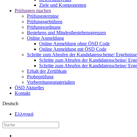
Ziele und Komponenten
Prüfungen machen
Prüfungstermine
Prüfungsgebühren
Prüfungsordnung
Bestehens und Mindestbestehensgrenzen
Online Anmeldung
Online Anmeldung ohne ÖSD Code
Online Anmeldung mit ÖSD Code
Schritte zum Abrufen der Kandidatenscheine/ Ergebnisse
Schritte zum Abrufen der Kandidatenscheine/ Er
Schritte zum Abrufen der Kandidatenscheine/ Er
Erhalt der Zertifikate
Probeprüfung
Vorbereitungsmaterialien
ÖSD Aktuelles
Kontakt
Deutsch
Ελληνικά