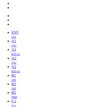
EST
EST
A1
ZA1
A1
KID A1
A2
ZA2
A2
KID A2
B1
ZB1
B2
ZB2
B2
PMB
C1
ZC1