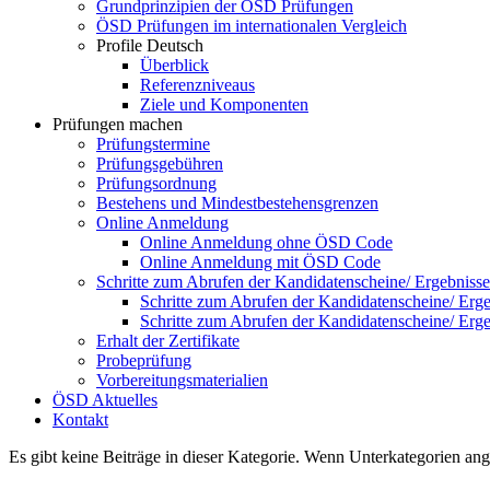
Grundprinzipien der ÖSD Prüfungen
ÖSD Prüfungen im internationalen Vergleich
Profile Deutsch
Überblick
Referenzniveaus
Ziele und Komponenten
Prüfungen machen
Prüfungstermine
Prüfungsgebühren
Prüfungsordnung
Bestehens und Mindestbestehensgrenzen
Online Anmeldung
Online Anmeldung ohne ÖSD Code
Online Anmeldung mit ÖSD Code
Schritte zum Abrufen der Kandidatenscheine/ Ergebnisse
Schritte zum Abrufen der Kandidatenscheine/ Er
Schritte zum Abrufen der Kandidatenscheine/ Er
Erhalt der Zertifikate
Probeprüfung
Vorbereitungsmaterialien
ÖSD Aktuelles
Kontakt
Es gibt keine Beiträge in dieser Kategorie. Wenn Unterkategorien ang