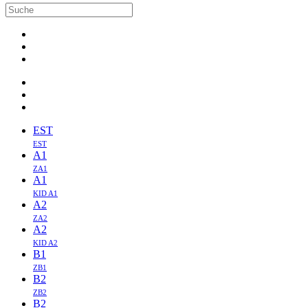
EST
EST
A1
ZA1
A1
KID A1
A2
ZA2
A2
KID A2
B1
ZB1
B2
ZB2
B2