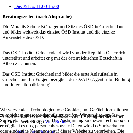
Die. & Do. 11.00-15.00
Beratungszeiten (nach Absprache)
Die Moraitis Schule ist Träger und Sitz des ÖSD in Griechenland
und bildet weltweit das einzige ÖSD Institut und die einzige
Außenstelle des ÖSD.
Das ÖSD Institut Griechenland wird von der Republik Österreich
unterstützt und arbeitet eng mit der österreichischen Botschaft in
Athen zusammen.
Das ÖSD Institut Griechenland bildet die erste Anlaufstelle in
Griechenland für Fragen bezüglich des OeAD (Agentur für Bildung
und Internationalisierung).
Wir verwenden Technologien wie Cookies, um Geräteinformationen
zu speichern und/oder darauf zuzugreifen. Wir tun dies, um Ihr
© ÖSD Institut Griechenland 2024 - Zertifizierung der deutschen
Surferlebnis zu verbessern. Die Zustimmung zu diesen Technologien
Sprache | Web Design
Web Builders
ermöglicht es uns, personenbezogene Daten wie das Surfverhalten
oder eindeutige Kennungen auf dieser Website zu verarbeiten. Die
Datenschutzerklärung