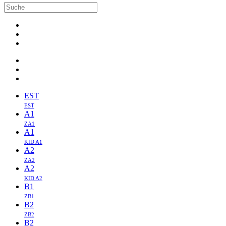
EST
EST
A1
ZA1
A1
KID A1
A2
ZA2
A2
KID A2
B1
ZB1
B2
ZB2
B2