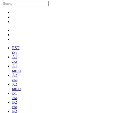
EST
EST
A1
ZA1
A1
KID A1
A2
ZA2
A2
KID A2
B1
ZB1
B2
ZB2
B2