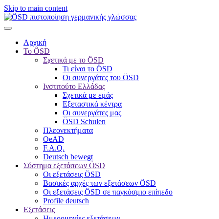
Skip to main content
Αρχική
Το ÖSD
Σχετικά με το ÖSD
Τι είναι το ÖSD
Οι συνεργάτες του ÖSD
Ινστιτούτο Ελλάδας
Σχετικά με εμάς
Εξεταστικά κέντρα
Οι συνεργάτες μας
ÖSD Schulen
Πλεονεκτήματα
OeAD
F.A.Q.
Deutsch bewegt
Σύστημα εξετάσεων ÖSD
Οι εξετάσεις ÖSD
Βασικές αρχές των εξετάσεων ÖSD
Οι εξετάσεις ÖSD σε παγκόσμιο επίπεδο
Profile deutsch
Εξετάσεις
Ημερομηνίες εξετάσεων