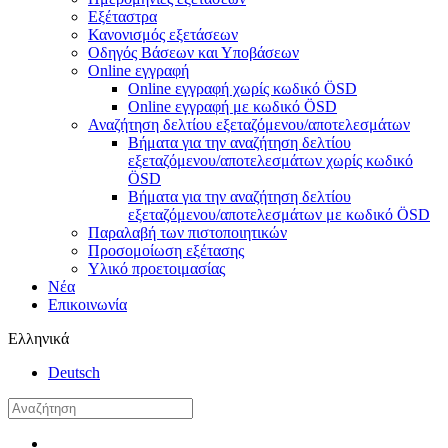
Εξέταστρα
Κανονισμός εξετάσεων
Οδηγός Βάσεων και Υποβάσεων
Online εγγραφή
Online εγγραφή χωρίς κωδικό ÖSD
Online εγγραφή με κωδικό ÖSD
Αναζήτηση δελτίου εξεταζόμενου/αποτελεσμάτων
Βήματα για την αναζήτηση δελτίου
εξεταζόμενου/αποτελεσμάτων χωρίς κωδικό
ÖSD
Βήματα για την αναζήτηση δελτίου
εξεταζόμενου/αποτελεσμάτων με κωδικό ÖSD
Παραλαβή των πιστοποιητικών
Προσομοίωση εξέτασης
Υλικό προετοιμασίας
Νέα
Επικοινωνία
Ελληνικά
Deutsch