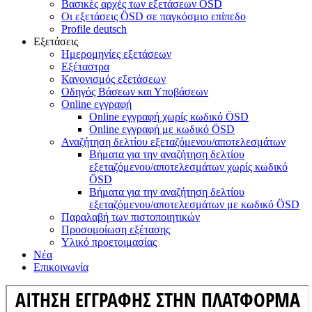
Βασικές αρχές των εξετάσεων ÖSD
Οι εξετάσεις ÖSD σε παγκόσμιο επίπεδο
Profile deutsch
Εξετάσεις
Ημερομηνίες εξετάσεων
Εξέταστρα
Κανονισμός εξετάσεων
Οδηγός Βάσεων και Υποβάσεων
Online εγγραφή
Online εγγραφή χωρίς κωδικό ÖSD
Online εγγραφή με κωδικό ÖSD
Αναζήτηση δελτίου εξεταζόμενου/αποτελεσμάτων
Βήματα για την αναζήτηση δελτίου
εξεταζόμενου/αποτελεσμάτων χωρίς κωδικό
ÖSD
Βήματα για την αναζήτηση δελτίου
εξεταζόμενου/αποτελεσμάτων με κωδικό ÖSD
Παραλαβή των πιστοποιητικών
Προσομοίωση εξέτασης
Υλικό προετοιμασίας
Νέα
Επικοινωνία