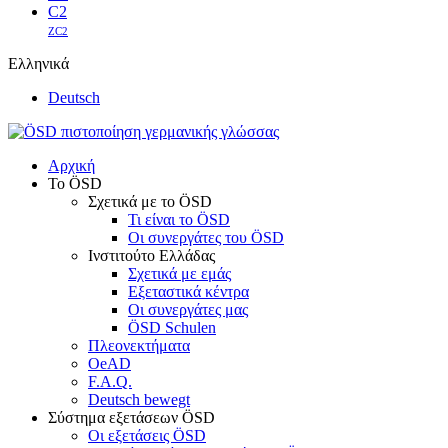
C2
ZC2
Ελληνικά
Deutsch
Αρχική
Το ÖSD
Σχετικά με το ÖSD
Τι είναι το ÖSD
Οι συνεργάτες του ÖSD
Ινστιτούτο Ελλάδας
Σχετικά με εμάς
Εξεταστικά κέντρα
Οι συνεργάτες μας
ÖSD Schulen
Πλεονεκτήματα
OeAD
F.A.Q.
Deutsch bewegt
Σύστημα εξετάσεων ÖSD
Οι εξετάσεις ÖSD