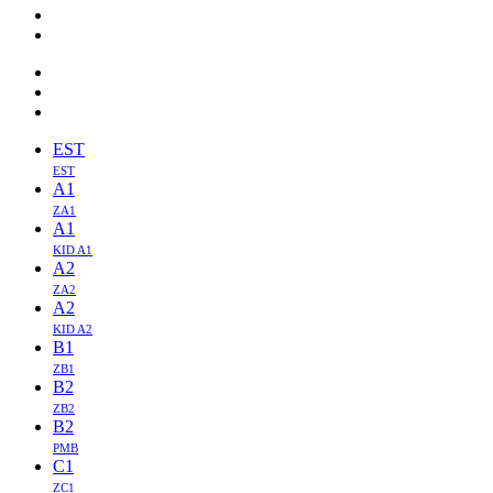
EST
EST
A1
ZA1
A1
KID A1
A2
ZA2
A2
KID A2
B1
ZB1
B2
ZB2
B2
PMB
C1
ZC1