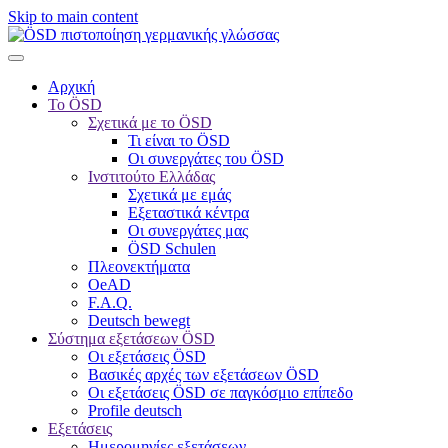
Skip to main content
Αρχική
Το ÖSD
Σχετικά με το ÖSD
Τι είναι το ÖSD
Οι συνεργάτες του ÖSD
Ινστιτούτο Ελλάδας
Σχετικά με εμάς
Εξεταστικά κέντρα
Οι συνεργάτες μας
ÖSD Schulen
Πλεονεκτήματα
OeAD
F.A.Q.
Deutsch bewegt
Σύστημα εξετάσεων ÖSD
Οι εξετάσεις ÖSD
Βασικές αρχές των εξετάσεων ÖSD
Οι εξετάσεις ÖSD σε παγκόσμιο επίπεδο
Profile deutsch
Εξετάσεις
Ημερομηνίες εξετάσεων