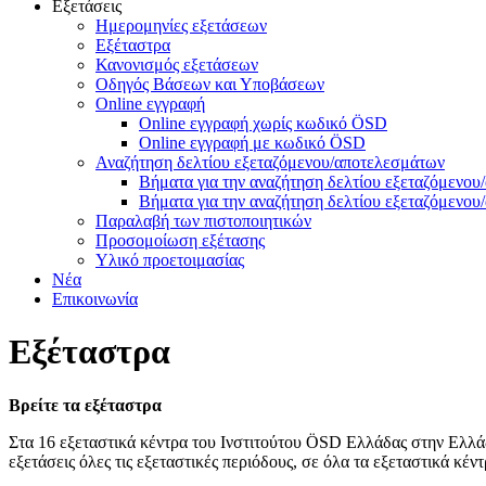
Εξετάσεις
Ημερομηνίες εξετάσεων
Εξέταστρα
Κανονισμός εξετάσεων
Οδηγός Βάσεων και Υποβάσεων
Online εγγραφή
Online εγγραφή χωρίς κωδικό ÖSD
Online εγγραφή με κωδικό ÖSD
Αναζήτηση δελτίου εξεταζόμενου/αποτελεσμάτων
Βήματα για την αναζήτηση δελτίου εξεταζόμενο
Βήματα για την αναζήτηση δελτίου εξεταζόμενο
Παραλαβή των πιστοποιητικών
Προσομοίωση εξέτασης
Υλικό προετοιμασίας
Νέα
Επικοινωνία
Εξέταστρα
Βρείτε τα εξέταστρα
Στα 16 εξεταστικά κέντρα του Ινστιτούτου ÖSD Ελλάδας στην Ελλάδ
εξετάσεις όλες τις εξεταστικές περιόδους, σε όλα τα εξεταστικά κέντ