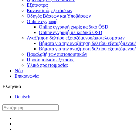
Εξέταστρα
Κανονισμός εξετάσεων
Οδηγός Βάσεων και Υποβάσεων
Online εγγραφή
Online εγγραφή χωρίς κωδικό ÖSD
Online εγγραφή με κωδικό ÖSD
Αναζήτηση δελτίου εξεταζόμενου/αποτελεσμάτων
Βήματα για την αναζήτηση δελτίου εξεταζόμενο
Βήματα για την αναζήτηση δελτίου εξεταζόμενο
Παραλαβή των πιστοποιητικών
Προσομοίωση εξέτασης
Υλικό προετοιμασίας
Νέα
Επικοινωνία
Ελληνικά
Deutsch