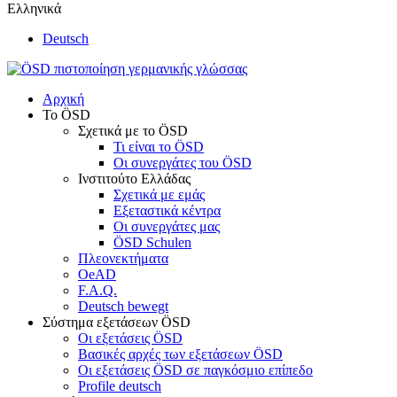
Ελληνικά
Deutsch
Αρχική
Το ÖSD
Σχετικά με το ÖSD
Τι είναι το ÖSD
Οι συνεργάτες του ÖSD
Ινστιτούτο Ελλάδας
Σχετικά με εμάς
Εξεταστικά κέντρα
Οι συνεργάτες μας
ÖSD Schulen
Πλεονεκτήματα
OeAD
F.A.Q.
Deutsch bewegt
Σύστημα εξετάσεων ÖSD
Οι εξετάσεις ÖSD
Βασικές αρχές των εξετάσεων ÖSD
Οι εξετάσεις ÖSD σε παγκόσμιο επίπεδο
Profile deutsch