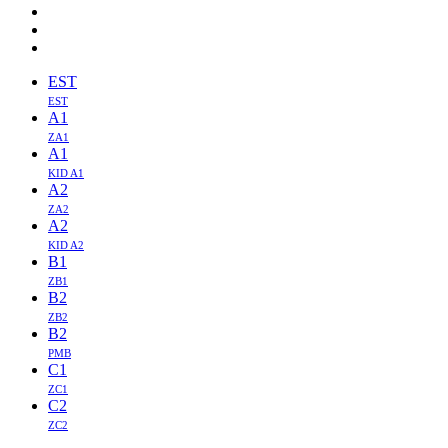
EST
EST
A1
ZA1
A1
KID A1
A2
ZA2
A2
KID A2
B1
ZB1
B2
ZB2
B2
PMB
C1
ZC1
C2
ZC2