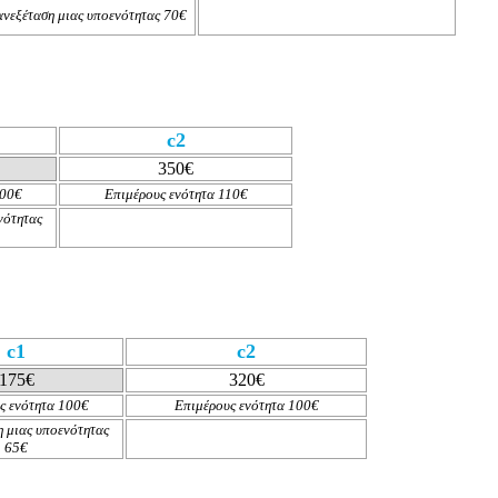
νεξέταση μιας υποενότητας 70€
c2
350€
100€
Επιμέρους ενότητα 110€
νότητας
c1
c2
175€
320€
ς ενότητα 100€
Επιμέρους ενότητα 100€
 μιας υποενότητας
65
€