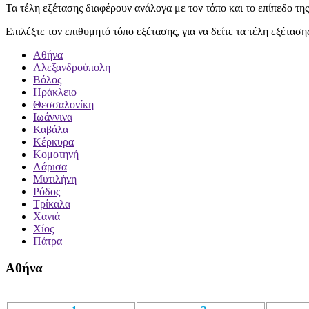
Τα τέλη εξέτασης διαφέρουν ανάλογα με τον τόπο και το επίπεδο της
Επιλέξτε τον επιθυμητό τόπο εξέτασης, για να δείτε τα τέλη εξέταση
Αθήνα
Αλεξανδρούπολη
Βόλος
Ηράκλειο
Θεσσαλονίκη
Ιωάννινα
Καβάλα
Κέρκυρα
Κομοτηνή
Λάρισα
Μυτιλήνη
Ρόδος
Τρίκαλα
Χανιά
Χίος
Πάτρα
Αθήνα