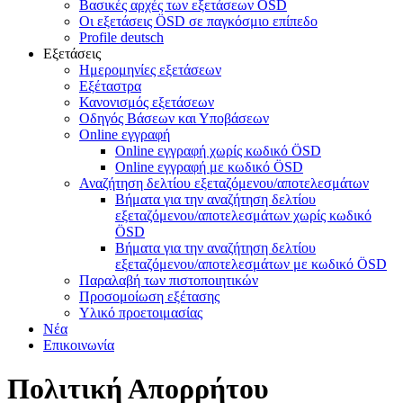
Βασικές αρχές των εξετάσεων ÖSD
Οι εξετάσεις ÖSD σε παγκόσμιο επίπεδο
Profile deutsch
Εξετάσεις
Ημερομηνίες εξετάσεων
Εξέταστρα
Κανονισμός εξετάσεων
Οδηγός Βάσεων και Υποβάσεων
Online εγγραφή
Online εγγραφή χωρίς κωδικό ÖSD
Online εγγραφή με κωδικό ÖSD
Αναζήτηση δελτίου εξεταζόμενου/αποτελεσμάτων
Βήματα για την αναζήτηση δελτίου
εξεταζόμενου/αποτελεσμάτων χωρίς κωδικό
ÖSD
Βήματα για την αναζήτηση δελτίου
εξεταζόμενου/αποτελεσμάτων με κωδικό ÖSD
Παραλαβή των πιστοποιητικών
Προσομοίωση εξέτασης
Υλικό προετοιμασίας
Νέα
Επικοινωνία
Πολιτική Απορρήτου