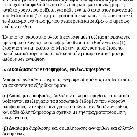
Τα αρχεία σας φυλάσσονται σε έντυπη και ηλεκτρονική μορφή
κατά το χρόνο που ορίζεται για κάθε ένα από αυτά στον κανονισμό
του Ινστιτούτου (5 έτη), με προστασία κωδικού εκτός εάν ασκηθεί
το δικαίωμα εναντίωσης, που αναφέρεται κατωτέρω στο αμέσως
επόμενο πεδίο.
Έντυπο και ακουστικό υλικό (ηχογραφημένη εξέταση παραγωγής
προφορικού λόγου) του υποψηφίου θα διατηρηθούν για ένα (1)
έτος από την ημ. εξέτασης. Μετά την παρελευση του έτους το
υλικό καταστρέφεται από πιστοποιημένη εταιρία καταστροφής
απόρρητων εγγράφων.
5. Δικαιώματα των υποψηφίων, γονέων/κηδεμόνων:
Μπορείτε ανά πάσα στιγμή με έγγραφο αίτημά σας στο Ινστιτούτο
να ασκήσετε τα εξής δικαιώματα:
(α) Δικαίωμα πρόσβασης, δηλαδή να πληροφορηθείτε κατά πόσο
υφίστανται επεξεργασία τα προσωπικά δεδομένα που αφορούν
υποψήφιους, να λάβετε αντίγραφα αυτών των δεδομένων καθώς
και κάθε άλλη πληροφορία σχετικά με την πραγματοποιούμενη
επεξεργασία,
(β) Δικαίωμα διόρθωσης και συμπλήρωσης ανακριβών και ελλιπών
δεδομένων,