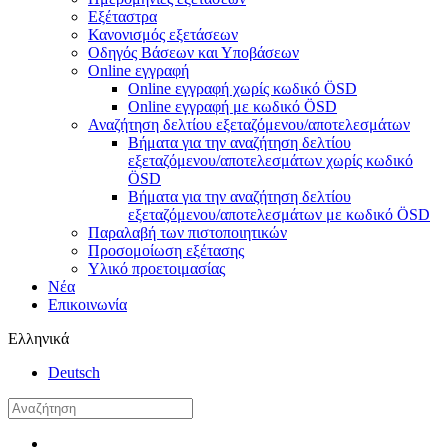
Εξέταστρα
Κανονισμός εξετάσεων
Οδηγός Βάσεων και Υποβάσεων
Online εγγραφή
Online εγγραφή χωρίς κωδικό ÖSD
Online εγγραφή με κωδικό ÖSD
Αναζήτηση δελτίου εξεταζόμενου/αποτελεσμάτων
Βήματα για την αναζήτηση δελτίου
εξεταζόμενου/αποτελεσμάτων χωρίς κωδικό
ÖSD
Βήματα για την αναζήτηση δελτίου
εξεταζόμενου/αποτελεσμάτων με κωδικό ÖSD
Παραλαβή των πιστοποιητικών
Προσομοίωση εξέτασης
Υλικό προετοιμασίας
Νέα
Επικοινωνία
Ελληνικά
Deutsch