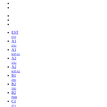
EST
EST
A1
ZA1
A1
KID A1
A2
ZA2
A2
KID A2
B1
ZB1
B2
ZB2
B2
PMB
C1
ZC1