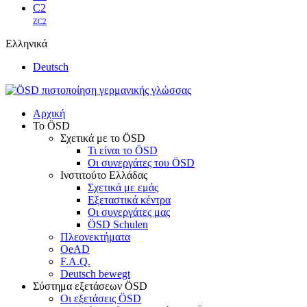
C2
ZC2
Ελληνικά
Deutsch
Αρχική
Το ÖSD
Σχετικά με το ÖSD
Τι είναι το ÖSD
Οι συνεργάτες του ÖSD
Ινστιτούτο Ελλάδας
Σχετικά με εμάς
Εξεταστικά κέντρα
Οι συνεργάτες μας
ÖSD Schulen
Πλεονεκτήματα
OeAD
F.A.Q.
Deutsch bewegt
Σύστημα εξετάσεων ÖSD
Οι εξετάσεις ÖSD