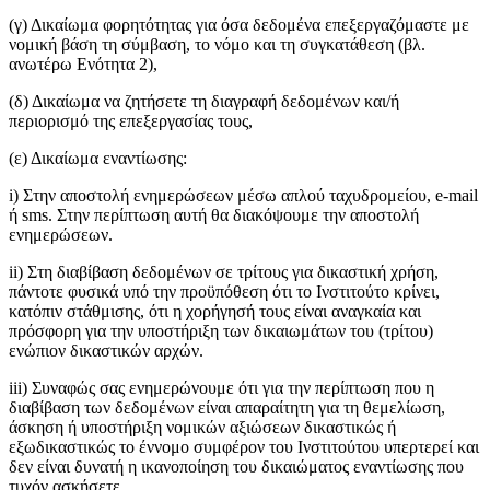
(γ) Δικαίωμα φορητότητας για όσα δεδομένα επεξεργαζόμαστε με
νομική βάση τη σύμβαση, το νόμο και τη συγκατάθεση (βλ.
ανωτέρω Ενότητα 2),
(δ) Δικαίωμα να ζητήσετε τη διαγραφή δεδομένων και/ή
περιορισμό της επεξεργασίας τους,
(ε) Δικαίωμα εναντίωσης:
i) Στην αποστολή ενημερώσεων μέσω απλού ταχυδρομείου, e-mail
ή sms. Στην περίπτωση αυτή θα διακόψουμε την αποστολή
ενημερώσεων.
ii) Στη διαβίβαση δεδομένων σε τρίτους για δικαστική χρήση,
πάντοτε φυσικά υπό την προϋπόθεση ότι το Ινστιτούτο κρίνει,
κατόπιν στάθμισης, ότι η χορήγησή τους είναι αναγκαία και
πρόσφορη για την υποστήριξη των δικαιωμάτων του (τρίτου)
ενώπιον δικαστικών αρχών.
iii) Συναφώς σας ενημερώνουμε ότι για την περίπτωση που η
διαβίβαση των δεδομένων είναι απαραίτητη για τη θεμελίωση,
άσκηση ή υποστήριξη νομικών αξιώσεων δικαστικώς ή
εξωδικαστικώς το έννομο συμφέρον του Ινστιτούτου υπερτερεί και
δεν είναι δυνατή η ικανοποίηση του δικαιώματος εναντίωσης που
τυχόν ασκήσετε.