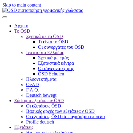
Skip to main content
Αρχική
Το ÖSD
Σχετικά με το ÖSD
Τι είναι το ÖSD
Οι συνεργάτες του ÖSD
Ινστιτούτο Ελλάδας
Σχετικά με εμάς
Εξεταστικά κέντρα
Οι συνεργάτες μας
ÖSD Schulen
Πλεονεκτήματα
OeAD
F.A.Q.
Deutsch bewegt
Σύστημα εξετάσεων ÖSD
Οι εξετάσεις ÖSD
Βασικές αρχές των εξετάσεων ÖSD
Οι εξετάσεις ÖSD σε παγκόσμιο επίπεδο
Profile deutsch
Εξετάσεις
Ημερομηνίες εξετάσεων