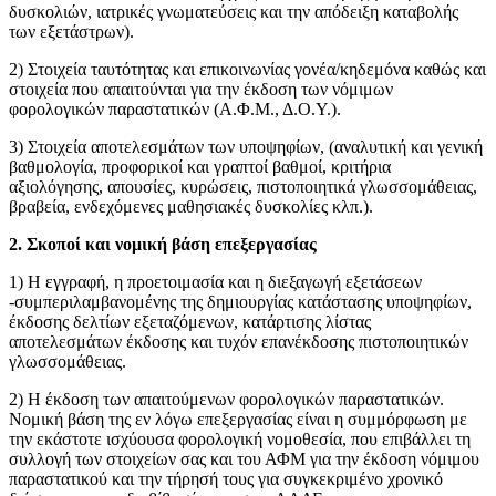
δυσκολιών, ιατρικές γνωματεύσεις και την απόδειξη καταβολής
των εξετάστρων).
2) Στοιχεία ταυτότητας και επικοινωνίας γονέα/κηδεμόνα καθώς και
στοιχεία που απαιτούνται για την έκδοση των νόμιμων
φορολογικών παραστατικών (Α.Φ.Μ., Δ.Ο.Υ.).
3) Στοιχεία αποτελεσμάτων των υποψηφίων, (αναλυτική και γενική
βαθμολογία, προφορικοί και γραπτοί βαθμοί, κριτήρια
αξιολόγησης, απουσίες, κυρώσεις, πιστοποιητικά γλωσσομάθειας,
βραβεία, ενδεχόμενες μαθησιακές δυσκολίες κλπ.).
2. Σκοποί και νομική βάση επεξεργασίας
1) Η εγγραφή, η προετοιμασία και η διεξαγωγή εξετάσεων
-συμπεριλαμβανομένης της δημιουργίας κατάστασης υποψηφίων,
έκδοσης δελτίων εξεταζόμενων, κατάρτισης λίστας
αποτελεσμάτων έκδοσης και τυχόν επανέκδοσης πιστοποιητικών
γλωσσομάθειας.
2) Η έκδοση των απαιτούμενων φορολογικών παραστατικών.
Νομική βάση της εν λόγω επεξεργασίας είναι η συμμόρφωση με
την εκάστοτε ισχύουσα φορολογική νομοθεσία, που επιβάλλει τη
συλλογή των στοιχείων σας και του ΑΦΜ για την έκδοση νόμιμου
παραστατικού και την τήρησή τους για συγκεκριμένο χρονικό