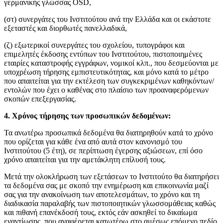
γερμανικής γλώσσας ÖSD,
(στ) συνεργάτες του Ινστιτούτου ανά την Ελλάδα και οι εκάστοτε
εξεταστές και διορθωτές πανελλαδικά,
(ζ) εξωτερικοί συνεργάτες του σχολείου, τυπογράφοι και
επιμελητές έκδοσης εντύπων του Ινστιτούτου, πιστοποιημένες
εταιρίες καταστροφής εγγράφων, νομικοί κλπ., που δεσμεύονται με
υποχρέωση τήρησης εμπιστευτικότητας, και μόνο κατά το μέτρο
που απαιτείται για την εκτέλεση των συγκεκριμένων καθηκόντων/
εντολών που έχει ο καθένας στο πλαίσιο των προαναφερόμενων
σκοπών επεξεργασίας.
4. Χρόνος τήρησης των προσωπικών δεδομένων:
Τα ανωτέρω προσωπικά δεδομένα θα διατηρηθούν κατά το χρόνο
που ορίζεται για κάθε ένα από αυτά στον κανονισμό του
Ινστιτούτου (5 έτη), σε περίπτωση έγερσης αξιώσεων, επί όσο
χρόνο απαιτείται για την αμετάκλητη επίλυσή τους.
Μετά την ολοκλήρωση των εξετάσεων το Ινστιτούτο θα διατηρήσει
τα δεδομένα σας με σκοπό την ενημέρωση και επικοινωνία μαζί
σας για την ανακοίνωση των αποτελεσμάτων, το χρόνο και τη
διαδικασία παραλαβής των πιστοποιητικών γλωσσομάθειας καθώς
και πιθανή επανέκδοσή τους, εκτός εάν ασκηθεί το δικαίωμα
εναντίωσης, που αναφέρεται κατωτέρω στο αμέσως επόμενο πεδίο.