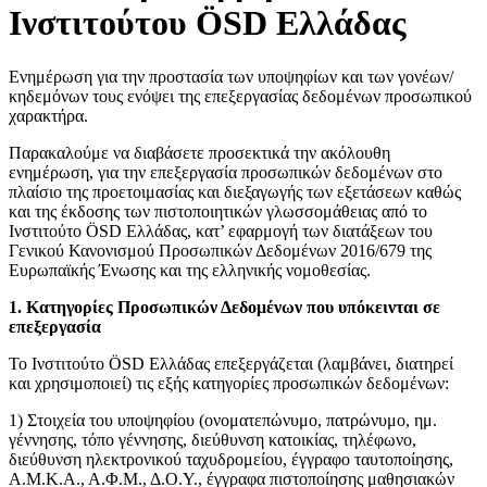
Ινστιτούτου ÖSD Ελλάδας
Ενημέρωση για την προστασία των υποψηφίων και των γονέων/
κηδεμόνων τους ενόψει της επεξεργασίας δεδομένων προσωπικού
χαρακτήρα.
Παρακαλούμε να διαβάσετε προσεκτικά την ακόλουθη
ενημέρωση, για την επεξεργασία προσωπικών δεδομένων στο
πλαίσιο της προετοιμασίας και διεξαγωγής των εξετάσεων καθώς
και της έκδοσης των πιστοποιητικών γλωσσομάθειας από το
Ινστιτούτο ÖSD Ελλάδας, κατ’ εφαρμογή των διατάξεων του
Γενικού Κανονισμού Προσωπικών Δεδομένων 2016/679 της
Ευρωπαϊκής Ένωσης και της ελληνικής νομοθεσίας.
1. Κατηγορίες Προσωπικών Δεδομένων που υπόκεινται σε
επεξεργασία
Το Ινστιτούτο ÖSD Ελλάδας επεξεργάζεται (λαμβάνει, διατηρεί
και χρησιμοποιεί) τις εξής κατηγορίες προσωπικών δεδομένων:
1) Στοιχεία του υποψηφίου (ονοματεπώνυμο, πατρώνυμο, ημ.
γέννησης, τόπο γέννησης, διεύθυνση κατοικίας, τηλέφωνο,
διεύθυνση ηλεκτρονικού ταχυδρομείου, έγγραφο ταυτοποίησης,
Α.Μ.Κ.Α., Α.Φ.Μ., Δ.Ο.Υ., έγγραφα πιστοποίησης μαθησιακών