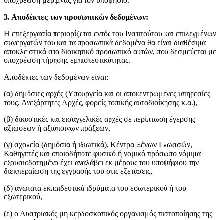
υποχρέωση μέριμνας για τον υποψήφιο.
3. Αποδέκτες των προσωπικών δεδομένων:
Η επεξεργασία περιορίζεται εντός του Ινστιτούτου και επιλεγμένων
συνεργατών του και τα προσωπικά δεδομένα θα είναι διαθέσιμα
αποκλειστικά στο διοικητικό προσωπικό αυτών, που δεσμεύεται με
υποχρέωση τήρησης εμπιστευτικότητας.
Αποδέκτες των δεδομένων είναι:
(α) δημόσιες αρχές (Υπουργεία και οι αποκεντρωμένες υπηρεσίες
τους, Ανεξάρτητες Αρχές, φορείς τοπικής αυτοδιοίκησης κ.α.),
(β) δικαστικές και εισαγγελικές αρχές σε περίπτωση έγερσης
αξιώσεων ή αξιόποινων πράξεων,
(γ) σχολεία (δημόσια ή ιδιωτικά), Κέντρα Ξένων Γλωσσών,
Καθηγητές και οποιοδήποτε φυσικό ή νομικό πρόσωπο νόμιμα
εξουσιοδοτημένο έχει αναλάβει εκ μέρους του υποψήφιου την
διεκπεραίωση της εγγραφής του στις εξετάσεις,
(δ) ανώτατα εκπαιδευτικά ιδρύματα του εσωτερικού ή του
εξωτερικού,
(ε) ο Αυστριακός μη κερδοσκοπικός οργανισμός πιστοποίησης της