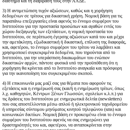
διάστημα και τη διαβίβασή τους στην ΑΑΔΕ.
3) Η αντιμετώπιση τυχόν αξιώσεων, καθώς και η χορήγηση
δεδομένων σε τρίτους για δικαστική χρήση. Νομική βάση για τις
παραπάνω επεξεργασίες είναι αφενός το έννομο συμφέρον του
Ινστιτούτου για την προστασία προσώπων και αγαθών εντός του
χώρου διεξαγωγής των εξετάσεων, η νομική προστασία του
Ινστιτούτου, σε περίπτωση έγερσης αξιώσεων κατά του και μέχρι
την αμετάκλητη, εξωδικαστική ή δικαστική, επίλυση της διαφοράς,
και, αφετέρου, το έννομο συμφέρον του τρίτου να λαμβάνει και
χρησιμοποιεί συγκεκριμένα δεδομένα, που τηρούνται από το
Ινστιτούτο, για την υπεράσπιση δικαιωμάτων του ενώπιον
δικαστικών αρχών, πάντοτε φυσικά υπό την προϋπόθεση ότι η
χορήγηση θα κρίνεται από το Ινστιτούτο αναγκαία και πρόσφορη
για την ικανοποίηση του συγκεκριμένου σκοπού.
4) Η επικοινωνία μας μαζί σας για θέματα που αφορούν τις
εξετάσεις και η ενημέρωσή σας (και/ή η ενημέρωση τρίτων, όπως
λ.χ. καθηγητών, Κέντρων Ξένων Γλωσσών, σχολείων κ.λ.π.) για
τις δράσεις του Ινστιτούτου με ενημερωτικά δελτία (newsletters)
που σας αποστέλλονται μέσω απλού ή ηλεκτρονικού ταχυδρομείου
ή υπηρεσίας σύντομου μηνύματος κινητού τηλεφώνου (sms) και
κοινωνικών δικτύων. Νομική βάση εν προκειμένω είναι το έννομο
συμφέρον του Ινστιτούτου αφενός να σας ενημερώνει για
δραστηριότητές του και, αφετέρου, να ανταποκρίνεται στην