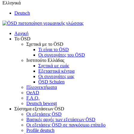
Ελληνικά
Deutsch
Αρχική
Το ÖSD
Σχετικά με το ÖSD
Τι είναι το ÖSD
Οι συνεργάτες του ÖSD
Ινστιτούτο Ελλάδας
Σχετικά με εμάς
Εξεταστικά κέντρα
Οι συνεργάτες μας
ÖSD Schulen
Πλεονεκτήματα
OeAD
F.A.Q.
Deutsch bewegt
Σύστημα εξετάσεων ÖSD
Οι εξετάσεις ÖSD
Βασικές αρχές των εξετάσεων ÖSD
Οι εξετάσεις ÖSD σε παγκόσμιο επίπεδο
Profile deutsch