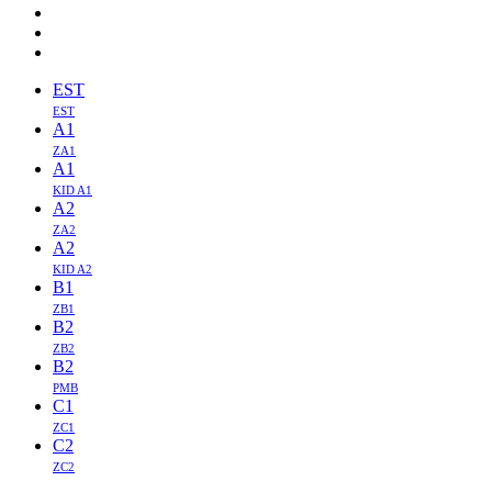
EST
EST
A1
ZA1
A1
KID A1
A2
ZA2
A2
KID A2
B1
ZB1
B2
ZB2
B2
PMB
C1
ZC1
C2
ZC2