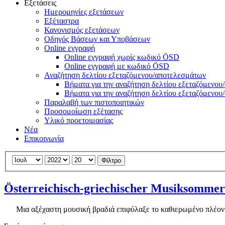
Εξετάσεις
Ημερομηνίες εξετάσεων
Εξέταστρα
Κανονισμός εξετάσεων
Οδηγός Βάσεων και Υποβάσεων
Online εγγραφή
Online εγγραφή χωρίς κωδικό ÖSD
Online εγγραφή με κωδικό ÖSD
Αναζήτηση δελτίου εξεταζόμενου/αποτελεσμάτων
Βήματα για την αναζήτηση δελτίου εξεταζόμενο
Βήματα για την αναζήτηση δελτίου εξεταζόμενο
Παραλαβή των πιστοποιητικών
Προσομοίωση εξέτασης
Υλικό προετοιμασίας
Νέα
Επικοινωνία
Φίλτρο
Österreichisch-griechischer Musiksomme
Μια αξέχαστη μουσική βραδιά επιφύλαξε το καθιερωμένο πλέον αυ