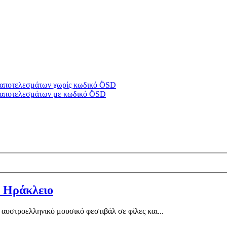
υ/αποτελεσμάτων χωρίς κωδικό ÖSD
υ/αποτελεσμάτων με κωδικό ÖSD
r Ηράκλειο
στροελληνικό μουσικό φεστιβάλ σε φίλες και...