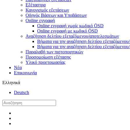
Εξέταστρα
Κανονισμός εξετάσεων
Οδηγός Βάσεων και Υποβάσεων
Online εγγραφή
Online εγγραφή χωρίς κωδικό ÖSD
Online εγγραφή με κωδικό ÖSD
Αναζήτηση δελτίου εξεταζόμενου/αποτελεσμάτων
Βήματα για την αναζήτηση δελτίου εξεταζόμενο
Βήματα για την αναζήτηση δελτίου εξεταζόμενο
Παραλαβή των πιστοποιητικών
Προσομοίωση εξέτασης
Υλικό προετοιμασίας
Νέα
Επικοινωνία
Ελληνικά
Deutsch