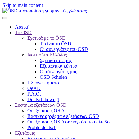
Skip to main content
Αρχική
Το ÖSD
Σχετικά με το ÖSD
Τι είναι το ÖSD
Οι συνεργάτες του ÖSD
Ινστιτούτο Ελλάδας
Σχετικά με εμάς
Εξεταστικά κέντρα
Οι συνεργάτες μας
ÖSD Schulen
Πλεονεκτήματα
OeAD
F.A.Q.
Deutsch bewegt
Σύστημα εξετάσεων ÖSD
Οι εξετάσεις ÖSD
Βασικές αρχές των εξετάσεων ÖSD
Οι εξετάσεις ÖSD σε παγκόσμιο επίπεδο
Profile deutsch
Εξετάσεις
Ημερομηνίες εξετάσεων