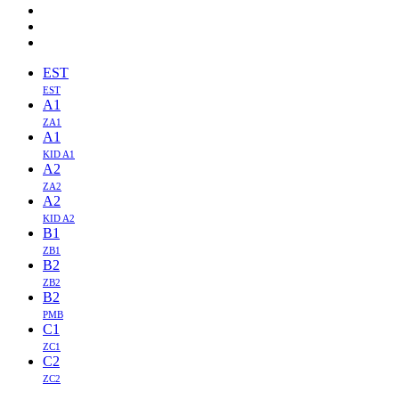
EST
EST
A1
ZA1
A1
KID A1
A2
ZA2
A2
KID A2
B1
ZB1
B2
ZB2
B2
PMB
C1
ZC1
C2
ZC2