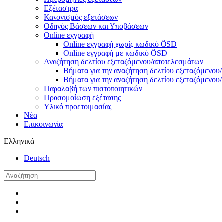
Εξέταστρα
Κανονισμός εξετάσεων
Οδηγός Βάσεων και Υποβάσεων
Online εγγραφή
Online εγγραφή χωρίς κωδικό ÖSD
Online εγγραφή με κωδικό ÖSD
Αναζήτηση δελτίου εξεταζόμενου/αποτελεσμάτων
Βήματα για την αναζήτηση δελτίου εξεταζόμενο
Βήματα για την αναζήτηση δελτίου εξεταζόμενο
Παραλαβή των πιστοποιητικών
Προσομοίωση εξέτασης
Υλικό προετοιμασίας
Νέα
Επικοινωνία
Ελληνικά
Deutsch