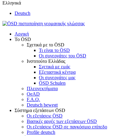
Ελληνικά
Deutsch
Αρχική
Το ÖSD
Σχετικά με το ÖSD
Τι είναι το ÖSD
Οι συνεργάτες του ÖSD
Ινστιτούτο Ελλάδας
Σχετικά με εμάς
Εξεταστικά κέντρα
Οι συνεργάτες μας
ÖSD Schulen
Πλεονεκτήματα
OeAD
F.A.Q.
Deutsch bewegt
Σύστημα εξετάσεων ÖSD
Οι εξετάσεις ÖSD
Βασικές αρχές των εξετάσεων ÖSD
Οι εξετάσεις ÖSD σε παγκόσμιο επίπεδο
Profile deutsch