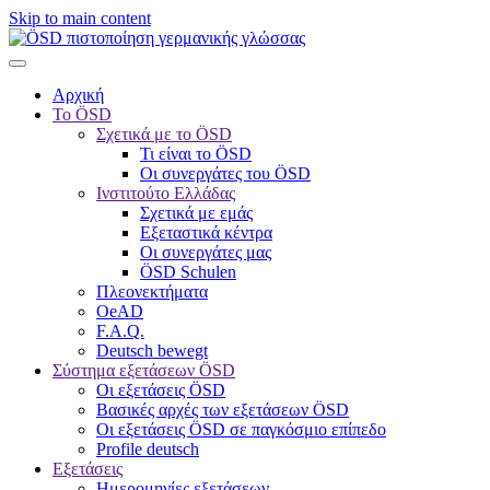
Skip to main content
Αρχική
Το ÖSD
Σχετικά με το ÖSD
Τι είναι το ÖSD
Οι συνεργάτες του ÖSD
Ινστιτούτο Ελλάδας
Σχετικά με εμάς
Εξεταστικά κέντρα
Οι συνεργάτες μας
ÖSD Schulen
Πλεονεκτήματα
OeAD
F.A.Q.
Deutsch bewegt
Σύστημα εξετάσεων ÖSD
Οι εξετάσεις ÖSD
Βασικές αρχές των εξετάσεων ÖSD
Οι εξετάσεις ÖSD σε παγκόσμιο επίπεδο
Profile deutsch
Εξετάσεις
Ημερομηνίες εξετάσεων