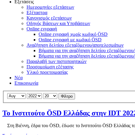
Εξετάσεις
Ημερομηνίες εξετάσεων
Εξέταστρα
Κανονισμός εξετάσεων
Οδηγός Βάσεων και Υποβάσεων
Online εγγραφή
Online εγγραφή χωρίς κωδικό ÖSD
Online εγγραφή με κωδικό ÖSD
Αναζήτηση δελτίου εξεταζόμενου/αποτελεσμάτων
Βήματα για την αναζήτηση δελτίου εξεταζόμενο
Βήματα για την αναζήτηση δελτίου εξεταζόμενο
Παραλαβή των πιστοποιητικών
Προσομοίωση εξέτασης
Υλικό προετοιμασίας
Νέα
Επικοινωνία
Φίλτρο
Το Ινστιτούτο ÖSD Ελλάδας στην IDT 202
Στη Βιέννη, έδρα του ÖSD, έδωσε το Ινστιτούτο ÖSD Ελλάδας το 