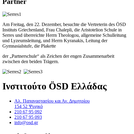
Partner
Am Freitag, den 22. Dezember, besuchte die Vertreterin des ÖSD
Instituts Griechenland, Frau Chalepli, die Aristotelion Schule in
Serres und überreichte Herrn Theologou, allgemeine Schulleitung
und Lyzeumsleitung, und Herrn Kyranakis, Leitung der
Gymnasialstufe, die Plakette
der „Partnerschule“ als Zeichen der engen Zusammenarbeit
zwischen den beiden Trägern.
Ινστιτούτο ÖSD Ελλάδας
Αλ. Παπαναστασίου και Αγ. Δημητρίου
154 52 Ψυχικό
210 67 95 092
210 67 95 093
info@osd.gr