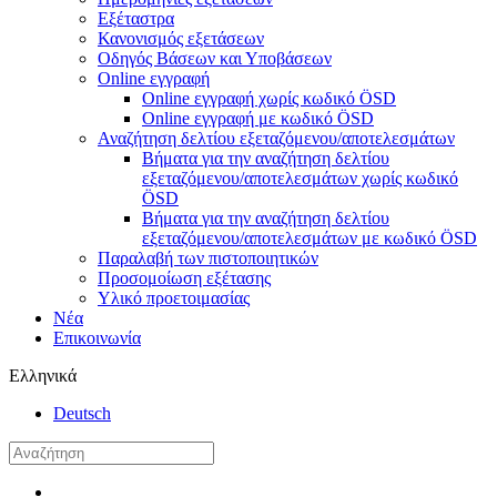
Εξέταστρα
Κανονισμός εξετάσεων
Οδηγός Βάσεων και Υποβάσεων
Online εγγραφή
Online εγγραφή χωρίς κωδικό ÖSD
Online εγγραφή με κωδικό ÖSD
Αναζήτηση δελτίου εξεταζόμενου/αποτελεσμάτων
Βήματα για την αναζήτηση δελτίου
εξεταζόμενου/αποτελεσμάτων χωρίς κωδικό
ÖSD
Βήματα για την αναζήτηση δελτίου
εξεταζόμενου/αποτελεσμάτων με κωδικό ÖSD
Παραλαβή των πιστοποιητικών
Προσομοίωση εξέτασης
Υλικό προετοιμασίας
Νέα
Επικοινωνία
Ελληνικά
Deutsch