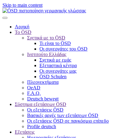
Skip to main content
Αρχική
Το ÖSD
Σχετικά με το ÖSD
Τι είναι το ÖSD
Οι συνεργάτες του ÖSD
Ινστιτούτο Ελλάδας
Σχετικά με εμάς
Εξεταστικά κέντρα
Οι συνεργάτες μας
ÖSD Schulen
Πλεονεκτήματα
OeAD
F.A.Q.
Deutsch bewegt
Σύστημα εξετάσεων ÖSD
Οι εξετάσεις ÖSD
Βασικές αρχές των εξετάσεων ÖSD
Οι εξετάσεις ÖSD σε παγκόσμιο επίπεδο
Profile deutsch
Εξετάσεις
Ημερομηνίες εξετάσεων