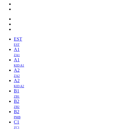
EST
EST
A1
ZA1
A1
KID A1
A2
ZA2
A2
KID A2
B1
ZB1
B2
ZB2
B2
PMB
C1
ZC1