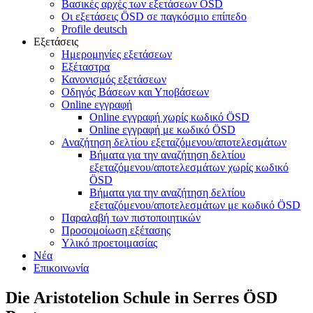
Βασικές αρχές των εξετάσεων ÖSD
Οι εξετάσεις ÖSD σε παγκόσμιο επίπεδο
Profile deutsch
Εξετάσεις
Ημερομηνίες εξετάσεων
Εξέταστρα
Κανονισμός εξετάσεων
Οδηγός Βάσεων και Υποβάσεων
Online εγγραφή
Online εγγραφή χωρίς κωδικό ÖSD
Online εγγραφή με κωδικό ÖSD
Αναζήτηση δελτίου εξεταζόμενου/αποτελεσμάτων
Βήματα για την αναζήτηση δελτίου
εξεταζόμενου/αποτελεσμάτων χωρίς κωδικό
ÖSD
Βήματα για την αναζήτηση δελτίου
εξεταζόμενου/αποτελεσμάτων με κωδικό ÖSD
Παραλαβή των πιστοποιητικών
Προσομοίωση εξέτασης
Υλικό προετοιμασίας
Νέα
Επικοινωνία
Die Aristotelion Schule in Serres ÖSD