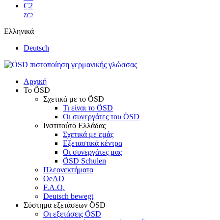
C2
ZC2
Ελληνικά
Deutsch
Αρχική
Το ÖSD
Σχετικά με το ÖSD
Τι είναι το ÖSD
Οι συνεργάτες του ÖSD
Ινστιτούτο Ελλάδας
Σχετικά με εμάς
Εξεταστικά κέντρα
Οι συνεργάτες μας
ÖSD Schulen
Πλεονεκτήματα
OeAD
F.A.Q.
Deutsch bewegt
Σύστημα εξετάσεων ÖSD
Οι εξετάσεις ÖSD