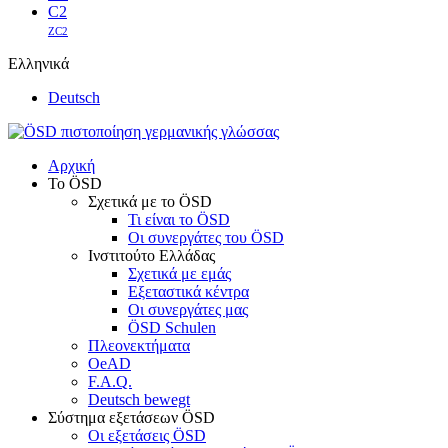
C2
ZC2
Ελληνικά
Deutsch
Αρχική
Το ÖSD
Σχετικά με το ÖSD
Τι είναι το ÖSD
Οι συνεργάτες του ÖSD
Ινστιτούτο Ελλάδας
Σχετικά με εμάς
Εξεταστικά κέντρα
Οι συνεργάτες μας
ÖSD Schulen
Πλεονεκτήματα
OeAD
F.A.Q.
Deutsch bewegt
Σύστημα εξετάσεων ÖSD
Οι εξετάσεις ÖSD