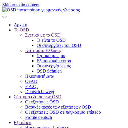
Skip to main content
Αρχική
Το ÖSD
Σχετικά με το ÖSD
Τι είναι το ÖSD
Οι συνεργάτες του ÖSD
Ινστιτούτο Ελλάδας
Σχετικά με εμάς
Εξεταστικά κέντρα
Οι συνεργάτες μας
ÖSD Schulen
Πλεονεκτήματα
OeAD
F.A.Q.
Deutsch bewegt
Σύστημα εξετάσεων ÖSD
Οι εξετάσεις ÖSD
Βασικές αρχές των εξετάσεων ÖSD
Οι εξετάσεις ÖSD σε παγκόσμιο επίπεδο
Profile deutsch
Εξετάσεις
Ημερομηνίες εξετάσεων