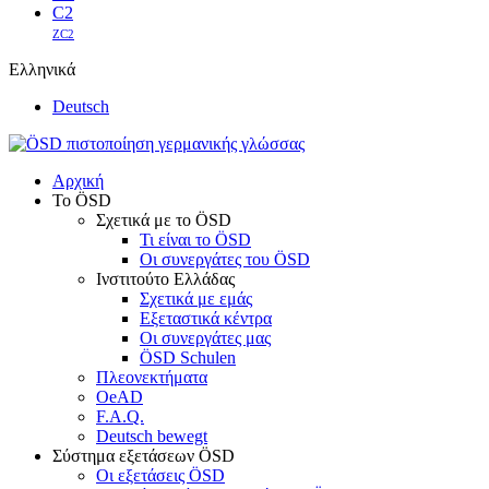
C2
ZC2
Ελληνικά
Deutsch
Αρχική
Το ÖSD
Σχετικά με το ÖSD
Τι είναι το ÖSD
Οι συνεργάτες του ÖSD
Ινστιτούτο Ελλάδας
Σχετικά με εμάς
Εξεταστικά κέντρα
Οι συνεργάτες μας
ÖSD Schulen
Πλεονεκτήματα
OeAD
F.A.Q.
Deutsch bewegt
Σύστημα εξετάσεων ÖSD
Οι εξετάσεις ÖSD