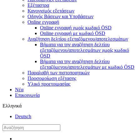
Εξέταστρα
Κανονισμός εξετάσεων
Οδηγός Βάσεων και Υποβάσεων
Online εγγραφή
Online εγγραφή χωρίς κωδικό ÖSD
Online εγγραφή με κωδικό ÖSD
Αναζήτηση δελτίου εξεταζόμενου/αποτελεσμάτων
Βήματα για την αναζήτηση δελτίου
εξεταζόμενου/αποτελεσμάτων χωρίς κωδικό
ÖSD
Βήματα για την αναζήτηση δελτίου
εξεταζόμενου/αποτελεσμάτων με κωδικό ÖSD
Παραλαβή των πιστοποιητικών
Προσομοίωση εξέτασης
Υλικό προετοιμασίας
Νέα
Επικοινωνία
Ελληνικά
Deutsch