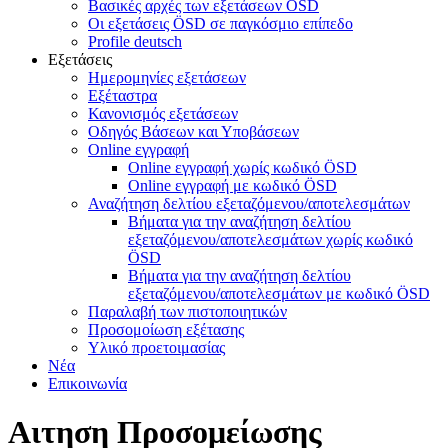
Βασικές αρχές των εξετάσεων ÖSD
Οι εξετάσεις ÖSD σε παγκόσμιο επίπεδο
Profile deutsch
Εξετάσεις
Ημερομηνίες εξετάσεων
Εξέταστρα
Κανονισμός εξετάσεων
Οδηγός Βάσεων και Υποβάσεων
Online εγγραφή
Online εγγραφή χωρίς κωδικό ÖSD
Online εγγραφή με κωδικό ÖSD
Αναζήτηση δελτίου εξεταζόμενου/αποτελεσμάτων
Βήματα για την αναζήτηση δελτίου
εξεταζόμενου/αποτελεσμάτων χωρίς κωδικό
ÖSD
Βήματα για την αναζήτηση δελτίου
εξεταζόμενου/αποτελεσμάτων με κωδικό ÖSD
Παραλαβή των πιστοποιητικών
Προσομοίωση εξέτασης
Υλικό προετοιμασίας
Νέα
Επικοινωνία
Αιτηση Προσομείωσης