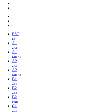
EST
EST
A1
ZA1
A1
KID A1
A2
ZA2
A2
KID A2
B1
ZB1
B2
ZB2
B2
PMB
C1
ZC1