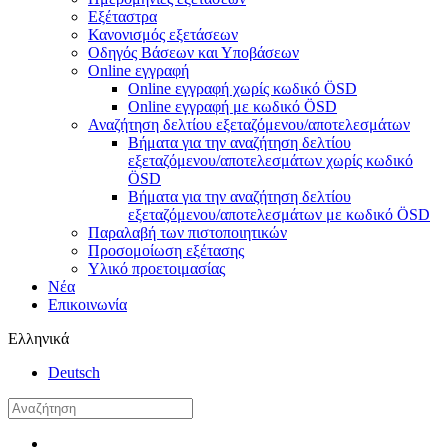
Εξέταστρα
Κανονισμός εξετάσεων
Οδηγός Βάσεων και Υποβάσεων
Online εγγραφή
Online εγγραφή χωρίς κωδικό ÖSD
Online εγγραφή με κωδικό ÖSD
Αναζήτηση δελτίου εξεταζόμενου/αποτελεσμάτων
Βήματα για την αναζήτηση δελτίου
εξεταζόμενου/αποτελεσμάτων χωρίς κωδικό
ÖSD
Βήματα για την αναζήτηση δελτίου
εξεταζόμενου/αποτελεσμάτων με κωδικό ÖSD
Παραλαβή των πιστοποιητικών
Προσομοίωση εξέτασης
Υλικό προετοιμασίας
Νέα
Επικοινωνία
Ελληνικά
Deutsch