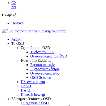
C2
ZC2
Ελληνικά
Deutsch
Αρχική
Το ÖSD
Σχετικά με το ÖSD
Τι είναι το ÖSD
Οι συνεργάτες του ÖSD
Ινστιτούτο Ελλάδας
Σχετικά με εμάς
Εξεταστικά κέντρα
Οι συνεργάτες μας
ÖSD Schulen
Πλεονεκτήματα
OeAD
F.A.Q.
Deutsch bewegt
Σύστημα εξετάσεων ÖSD
Οι εξετάσεις ÖSD