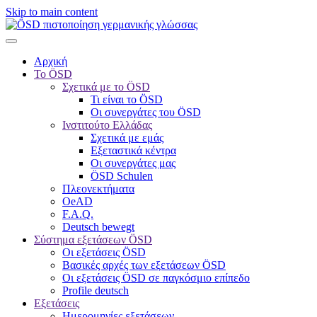
Skip to main content
Αρχική
Το ÖSD
Σχετικά με το ÖSD
Τι είναι το ÖSD
Οι συνεργάτες του ÖSD
Ινστιτούτο Ελλάδας
Σχετικά με εμάς
Εξεταστικά κέντρα
Οι συνεργάτες μας
ÖSD Schulen
Πλεονεκτήματα
OeAD
F.A.Q.
Deutsch bewegt
Σύστημα εξετάσεων ÖSD
Οι εξετάσεις ÖSD
Βασικές αρχές των εξετάσεων ÖSD
Οι εξετάσεις ÖSD σε παγκόσμιο επίπεδο
Profile deutsch
Εξετάσεις
Ημερομηνίες εξετάσεων