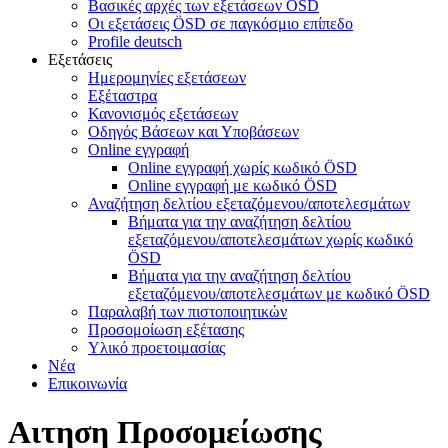
Βασικές αρχές των εξετάσεων ÖSD
Οι εξετάσεις ÖSD σε παγκόσμιο επίπεδο
Profile deutsch
Εξετάσεις
Ημερομηνίες εξετάσεων
Εξέταστρα
Κανονισμός εξετάσεων
Οδηγός Βάσεων και Υποβάσεων
Online εγγραφή
Online εγγραφή χωρίς κωδικό ÖSD
Online εγγραφή με κωδικό ÖSD
Αναζήτηση δελτίου εξεταζόμενου/αποτελεσμάτων
Βήματα για την αναζήτηση δελτίου
εξεταζόμενου/αποτελεσμάτων χωρίς κωδικό
ÖSD
Βήματα για την αναζήτηση δελτίου
εξεταζόμενου/αποτελεσμάτων με κωδικό ÖSD
Παραλαβή των πιστοποιητικών
Προσομοίωση εξέτασης
Υλικό προετοιμασίας
Νέα
Επικοινωνία
Αιτηση Προσομείωσης