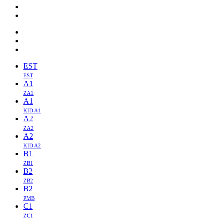
EST
EST
A1
ZA1
A1
KID A1
A2
ZA2
A2
KID A2
B1
ZB1
B2
ZB2
B2
PMB
C1
ZC1