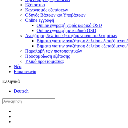
Εξέταστρα
Κανονισμός εξετάσεων
Οδηγός Βάσεων και Υποβάσεων
Online εγγραφή
Online εγγραφή χωρίς κωδικό ÖSD
Online εγγραφή με κωδικό ÖSD
Αναζήτηση δελτίου εξεταζόμενου/αποτελεσμάτων
Βήματα για την αναζήτηση δελτίου εξεταζόμενο
Βήματα για την αναζήτηση δελτίου εξεταζόμενο
Παραλαβή των πιστοποιητικών
Προσομοίωση εξέτασης
Υλικό προετοιμασίας
Νέα
Επικοινωνία
Ελληνικά
Deutsch