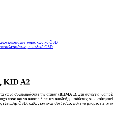
υ/αποτελεσμάτων χωρίς κωδικό ÖSD
υ/αποτελεσμάτων με κωδικό ÖSD
ς KID A2
ώτα να να συμπληρώσετε την αίτηση
(ΒΗΜΑ 1)
. Στη συνέχεια, θα πρ
τοιχο ποσό και να αποστείλετε την απόδειξη κατάθεσης στο probeprue
ης εξέτασης ÖSD, καθώς και έναν σύνδεσμο, ώστε να μπορέσετε να κα