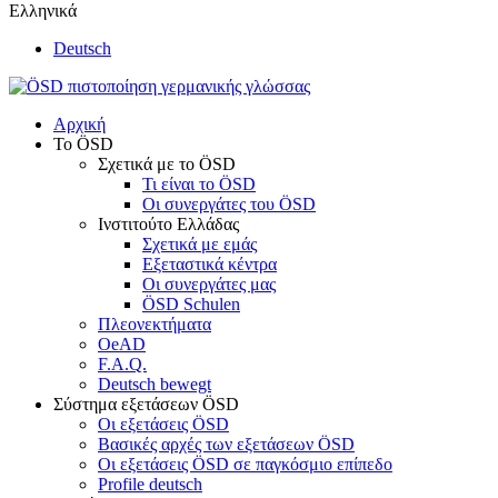
Ελληνικά
Deutsch
Αρχική
Το ÖSD
Σχετικά με το ÖSD
Τι είναι το ÖSD
Οι συνεργάτες του ÖSD
Ινστιτούτο Ελλάδας
Σχετικά με εμάς
Εξεταστικά κέντρα
Οι συνεργάτες μας
ÖSD Schulen
Πλεονεκτήματα
OeAD
F.A.Q.
Deutsch bewegt
Σύστημα εξετάσεων ÖSD
Οι εξετάσεις ÖSD
Βασικές αρχές των εξετάσεων ÖSD
Οι εξετάσεις ÖSD σε παγκόσμιο επίπεδο
Profile deutsch