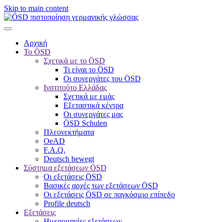
Skip to main content
Αρχική
Το ÖSD
Σχετικά με το ÖSD
Τι είναι το ÖSD
Οι συνεργάτες του ÖSD
Ινστιτούτο Ελλάδας
Σχετικά με εμάς
Εξεταστικά κέντρα
Οι συνεργάτες μας
ÖSD Schulen
Πλεονεκτήματα
OeAD
F.A.Q.
Deutsch bewegt
Σύστημα εξετάσεων ÖSD
Οι εξετάσεις ÖSD
Βασικές αρχές των εξετάσεων ÖSD
Οι εξετάσεις ÖSD σε παγκόσμιο επίπεδο
Profile deutsch
Εξετάσεις
Ημερομηνίες εξετάσεων