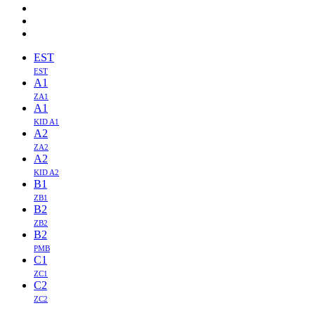
EST
EST
A1
ZA1
A1
KID A1
A2
ZA2
A2
KID A2
B1
ZB1
B2
ZB2
B2
PMB
C1
ZC1
C2
ZC2