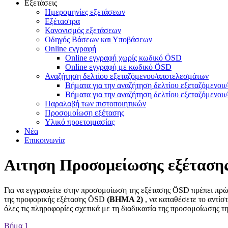
Εξετάσεις
Ημερομηνίες εξετάσεων
Εξέταστρα
Κανονισμός εξετάσεων
Οδηγός Βάσεων και Υποβάσεων
Online εγγραφή
Online εγγραφή χωρίς κωδικό ÖSD
Online εγγραφή με κωδικό ÖSD
Αναζήτηση δελτίου εξεταζόμενου/αποτελεσμάτων
Βήματα για την αναζήτηση δελτίου εξεταζόμενο
Βήματα για την αναζήτηση δελτίου εξεταζόμενο
Παραλαβή των πιστοποιητικών
Προσομοίωση εξέτασης
Υλικό προετοιμασίας
Νέα
Επικοινωνία
Αιτηση Προσομείωσης εξέταση
Για να εγγραφείτε στην προσομοίωση της εξέτασης ÖSD πρέπει πρ
της προφορικής εξέτασης ÖSD
(ΒΗΜΑ 2)
, να καταθέσετε το αντίσ
όλες τις πληροφορίες σχετικά με τη διαδικασία της προσομοίωσης τ
Βήμα 1